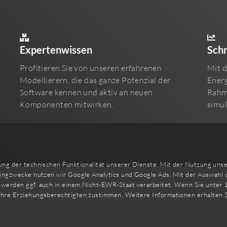
Expertenwissen
Sch
Profitieren Sie von unseren erfahrenen
Mit d
Modellierern, die das ganze Potenzial der
Energ
Software kennen und aktiv an neuen
Rahm
Komponenten mitwirken.
simul
ng der technischen Funktionalität unserer Dienste. Mit der Nutzung unser
tingzwecke nutzen wir Google Analytics und Google Ads. Mit der Auswahl 
werden ggf. auch in einem Nicht-EWR-Staat verarbeitet. Wenn Sie unter 1
Ihre Erziehungsberechtigten zustimmen. Weitere Informationen erhalten S