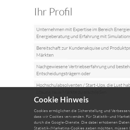
Ihr Profil
Unternehmen mit Expertise im Bereich Energiewi
Energieberatung und Erfahrung mit Simulation
Bereitschaft zur Kundenakquise und Produktpr
Märkten
Nachgewiesene Vertriebserfahrung und beste
Entscheidungsträgern oder
Hochschulabsolventen / Start-Ups, die Lust ha
Lösung neue Märkte zu erschließen
Cookie Hinweis
Cookies ermöglichen die Sicherstellung und Verbesseru
dass wir Cookies verwenden. Für Statistik- und Marke
durch die Google-Dienste. Die dabei erhobenen Daten 
Statistik-/Marketing-Cookies geben möchten, müssen 