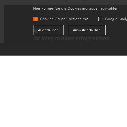
Hier können Sie die Cookies individuell auswählen:
Cookies Grundfunktionalität
Google Analy
Alle erlauben
Auswahl erlauben
Ihr Weg zu einer erfolgreichen
Partnerschaft
Kontaktieren Sie uns für weitere Details und ein
erstes Gespräch. Starten Sie jetzt – gemeinsam
gestalten wir die Zukunft der Energiesysteme.
jetzt kontaktieren
Support
Servic