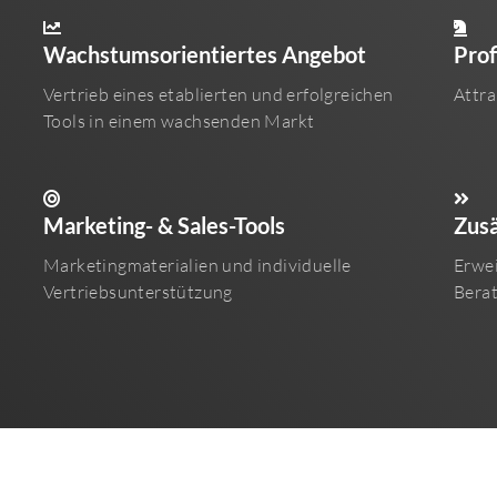
Wachstumsorientiertes Angebot
Prof
Vertrieb eines etablierten und erfolgreichen
Attra
Tools in einem wachsenden Markt
Marketing- & Sales-Tools
Zusä
Marketingmaterialien und individuelle
Erwei
Vertriebsunterstützung
Bera