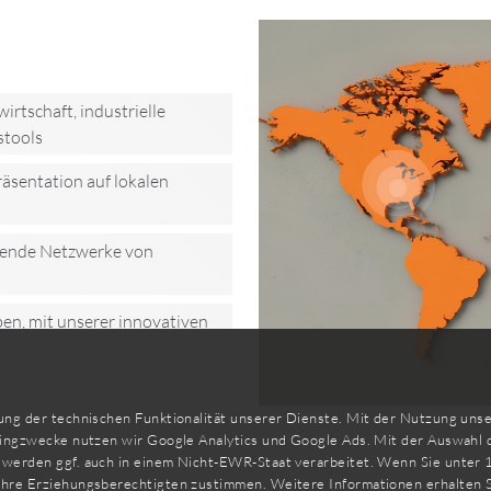
rtschaft, industrielle
stools
äsentation auf lokalen
hende Netzwerke von
ben, mit unserer innovativen
ng der technischen Funktionalität unserer Dienste. Mit der Nutzung unser
tingzwecke nutzen wir Google Analytics und Google Ads. Mit der Auswahl 
werden ggf. auch in einem Nicht-EWR-Staat verarbeitet. Wenn Sie unter 1
Ihre Erziehungsberechtigten zustimmen. Weitere Informationen erhalten S