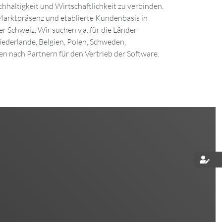
haltigkeit und Wirtschaftlichkeit zu verbinden.
 Marktpräsenz und etablierte Kundenbasis in
r Schweiz. Wir suchen v.a. für die Länder
iederlande, Belgien, Polen, Schweden,
n nach Partnern für den Vertrieb der Software.