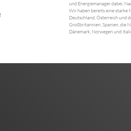
und Energiemanager dabei, Nach
Wir haben bereits eine starke
!
Deutschland, Österreich und de
Großbritannien, Spanien, die N
Dänemark, Norwegen und Italie