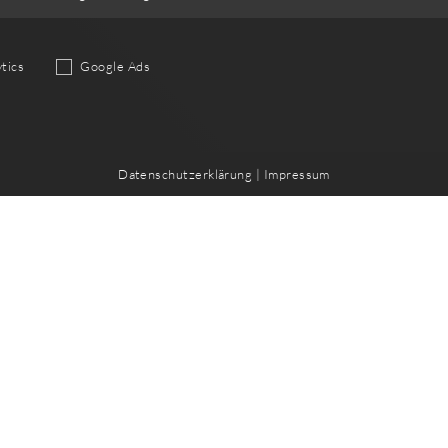
tics
Google Ads
Datenschutzerklärung
|
Impressum
e
Quicklinks