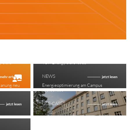
20.04.2026
 3.5.0
TOP-Energy 3.5.0 ist da
NEWS
mehr erfahren
jetzt lesen
lanung neu
Energieoptimierung am Campus
Weißensee
USE-CASES
jetzt lesen
jetzt lesen